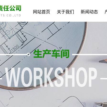
网站首页
关于我们
新闻动态