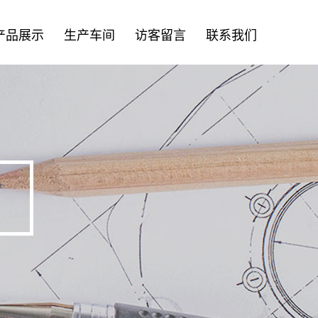
产品展示
生产车间
访客留言
联系我们