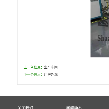
上一条信息：
生产车间
下一条信息：
厂房外观
关于我们
新闻动态