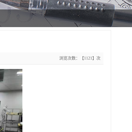
浏览次数：【1121】次